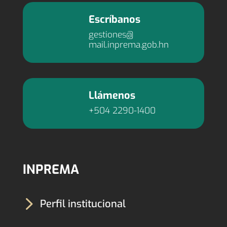
Escríbanos
gestiones@
mail.inprema.gob.hn
Llámenos
+504 2290-1400
INPREMA
5
Perfil institucional