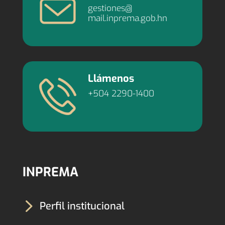
gestiones@
mail.inprema.gob.hn
Llámenos
+504 2290-1400
INPREMA
5
Perfil institucional