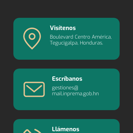
Visítenos
Boulevard Centro América,
Tegucigalpa, Honduras.
Escríbanos
gestiones@
mail.inprema.gob.hn
Llámenos