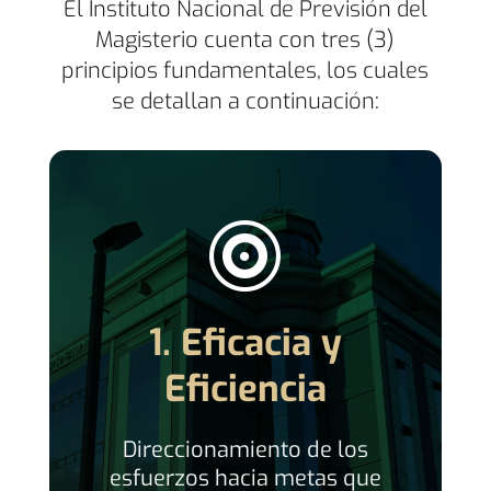
El Instituto Nacional de Previsión del
Magisterio cuenta con tres (3)
principios fundamentales, los cuales
se detallan a continuación:

1. Eficacia y
Eficiencia
tuar
Direccionamiento de los
es
esfuerzos hacia metas que
c