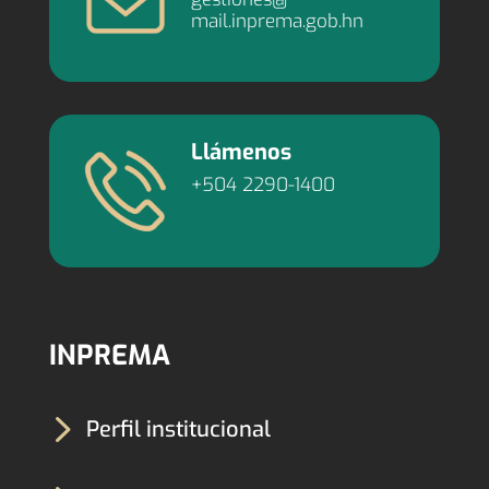
mail.inprema.gob.hn
Llámenos
+504 2290-1400
INPREMA
5
Perfil institucional